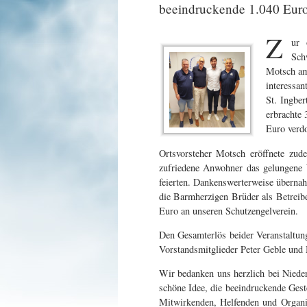
beeindruckende 1.040 Eur
Z
ur 
Sch
Motsch am
interessa
St. Ingbe
erbrachte
Euro verd
Ortsvorsteher Motsch eröffnete zude
zufriedene Anwohner das gelungene
feierten. Dankenswerterweise übernah
die Barmherzigen Brüder als Betreibe
Euro an unseren Schutzengelverein.
Den Gesamterlös beider Veranstaltun
Vorstandsmitglieder Peter Geble und 
Wir bedanken uns herzlich bei Nied
schöne Idee, die beeindruckende Gest
Mitwirkenden, Helfenden und Organi