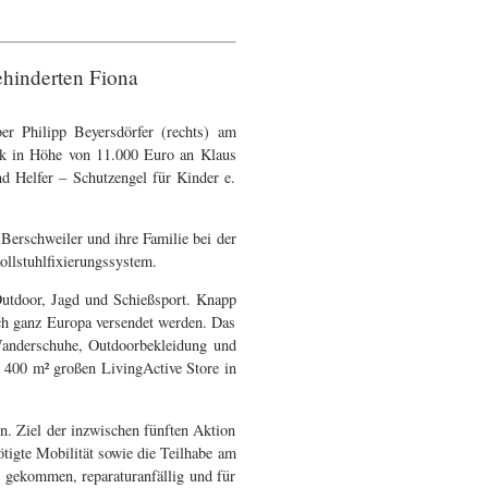
ehinderten Fiona
er Philipp Beyersdörfer (rechts) am
ck in Höhe von 11.000 Euro an Klaus
nd Helfer – Schutzengel für Kinder e.
 Berschweiler und ihre Familie bei der
ollstuhlfixierungssystem.
Outdoor, Jagd und Schießsport. Knapp
ach ganz Europa versendet werden. Das
 Wanderschuhe, Outdoorbekleidung und
 400 m² großen LivingActive Store in
. Ziel der inzwischen fünften Aktion
ötigte Mobilität sowie die Teilhabe am
e gekommen, reparaturanfällig und für