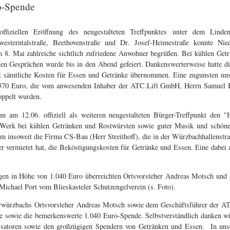
o-Spende
offiziellen Eröffnung des neugestalteten Treffpunktes unter dem Lin
westerntalstraße, Beethovenstraße und Dr. Josef-Heimestraße konnte Nie
 8. Mai zahlreiche sichtlich zufriedene Anwohner begrüßen. Bei kühlen Get
nten Gesprächen wurde bis in den Abend gefeiert. Dankenswerterweise hatte
rt sämtliche Kosten für Essen und Getränke übernommen. Eine zugunsten uns
 370 Euro, die vom anwesenden Inhaber der ATC.Lift GmbH, Herrn Samuel B
oppelt wurden.
m am 12.06. offiziell als weiteren neugestalteten Bürger-Treffpunkt den "H
 Werk bei kühlen Getränken und Rostwürsten sowie guter Musik und schön
m insoweit die Firma CS-Bau (Herr Streithoff), die in der Würzbachhallenstra
r vermietet hat, die Beköstigungskosten für Getränke und Essen. Eine dabei 
gen in Höhe von 1.040 Euro überreichten Ortsvorsteher Andreas Motsch und 
Michael Port vom Blieskasteler Schutzengelverein (s. Foto).
erwürzbachs Ortsvorsteher Andreas Motsch sowie dem Geschäftsführer der AT
e sowie die bemerkenswerte 1.040 Euro-Spende. Selbstverständlich danken wi
satoren sowie den großzügigen Spendern von Getränken und Essen. In unser