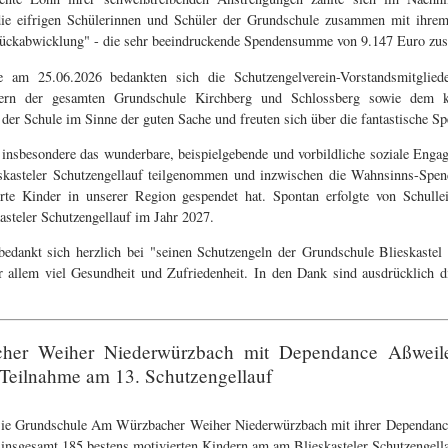
 die eifrigen Schülerinnen und Schüler der Grundschule zusammen mit ihr
"Rückabwicklung" - die sehr beeindruckende Spendensumme von 9.147 Euro zu
be am 25.06.2026 bedankten sich die Schutzengelverein-Vorstandsmitglie
ndern der gesamten Grundschule Kirchberg und Schlossberg sowie dem k
 der Schule im Sinne der guten Sache und freuten sich über die fantastische 
insbesondere das wunderbare, beispielgebende und vorbildliche soziale Engag
eskasteler Schutzengellauf teilgenommen und inzwischen die Wahnsinns-Sp
rte Kinder in unserer Region gespendet hat. Spontan erfolgte von Schulle
asteler Schutzengellauf im Jahr 2027.
 bedankt sich herzlich bei "seinen Schutzengeln der Grundschule Blieskaste
or allem viel Gesundheit und Zufriedenheit. In den Dank sind ausdrücklich 
er Weiher Niederwürzbach mit Dependance Aßweile
r Teilnahme am 13. Schutzengellauf
ie Grundschule Am Würzbacher Weiher Niederwürzbach mit ihrer Dependanc
insgesamt 185 bestens motivierten Kindern am am Blieskasteler Schutzengellau