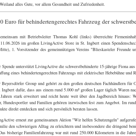
eiland alles Gute, vor allem Gesundheit und Zufriedenheit.
0 Euro für behindertengerechtes Fahrzeug der schwerstb
emeinsam mit Betriebsleiter Thomas Kohl (links) überreichte Firmeninhab
11.06.2026 im großen LivingActive Store in St. Ingbert einen Spendensche
Mitte), 1. Vorsitzender des gemeinnützigen Vereins "Blieskasteler Freunde u
r Spende unterstützt LivingActive die schwerstbehinderte 15-jährige Fiona aus
ffung eines behindertengerechten Fahrzeugs mit elektrischer Hebebühne und R
r Beyersdörfer Group und gehört zu den großen deutschen Fachhändlern für 
. Ingbert dafür, dass aus einem rund 5.000 m² großen Lager täglich Waren n
Jahren stark erweitert und reicht heute weit über den Jagdbereich hinaus:
, Hundesportler und Familien gehören inzwischen fest zum Angebot. Im rund
kte direkt entdecken und sich persönlich beraten lassen.
ngActive erneut zur gemeinsamen Aktion "Wir helfen Schutzengeln" aufgerufen
milie den schwierigen Alltag zu erleichtern und insbesondere die dringend ben
 Das bisherige Familienfahrzeug war mit rund 250.000 Kilometern in die Jahr