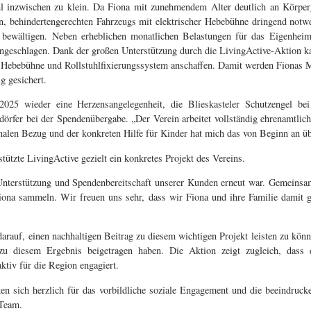
hl inzwischen zu klein. Da Fiona mit zunehmendem Alter deutlich an Körp
, behindertengerechten Fahrzeugs mit elektrischer Hebebühne dringend notwe
zu bewältigen. Neben erheblichen monatlichen Belastungen für das Eigenheim
 angeschlagen. Dank der großen Unterstützung durch die LivingActive-Aktion k
 Hebebühne und Rollstuhlfixierungssystem anschaffen. Damit werden Fionas Mo
g gesichert.
25 wieder eine Herzensangelegenheit, die Blieskasteler Schutzengel bei
rsdörfer bei der Spendenübergabe. „Der Verein arbeitet vollständig ehrenamtli
nalen Bezug und der konkreten Hilfe für Kinder hat mich das von Beginn an üb
stützte LivingActive gezielt ein konkretes Projekt des Vereins.
 Unterstützung und Spendenbereitschaft unserer Kunden erneut war. Gemeins
iona sammeln. Wir freuen uns sehr, dass wir Fiona und ihre Familie damit g
arauf, einen nachhaltigen Beitrag zu diesem wichtigen Projekt leisten zu kön
 zu diesem Ergebnis beigetragen haben. Die Aktion zeigt zugleich, dass 
ktiv für die Region engagiert.
ken sich herzlich für das vorbildliche soziale Engagement und die beeindruc
-Team.