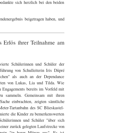
edankte sich herzlich bei den beiden
ndenergebnis beigetragen haben, und
ls Erlös ihrer Teilnahme am
erte Schülerinnen und Schüler der
führung von Schulleiterin Iris Düpré
irchen" als auch an der Dependance
nsten von Lukas, Lia und Tilda. Wie
en Engagements bereits im Vorfeld mit
e zu sammeln. Gemeinsam mit ihren
Sache einbrachten, zeigten sämtliche
Meter-Tartanbahn des SC Blieskastel-
imierte die Kinder zu bemerkenswerten
Schülerinnen und Schüler "über sich
einer zurück gelegten Laufstrecke von
inein "in barer Münze aus". Es ist