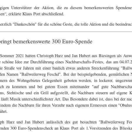
zügigen Unterstützer der Aktion, die zu diesem bemerkenswerten Spendene
n“, erklärte Klaus Port abschließend.
herzlich "Dankeschön" für die schöne Geste, die tolle Aktion und die beeindru
rbringt bemerkenswerte 300 Euro-Spende
Sommer 2021 hatten Christoph Harz und Jan Hubert aus Biesingen als Anwo
e schöne Idee zur Durchführung eines Nachbarschafts-Festes, das am 04.07.20
ie Straße vor Jahren mit einer baulich etwas anderen Streckenführung "Ballw
nden Namen "Ballweilerweg Feschd". Bei der beispielgebenden, gemütlichen Na
ern des Wohngebietes Gelegenheit geboten werden, in lockerer, ungezwu
ch zu kommen und bei gutem Essen miteinander "auf gute Nachbarschaf
ons, Stehtische und ein Grill aufgestellt, die Nachbarn steuern auf eigene 
läuft Musik unterschiedlichster Art. Das Besondere dabei ist, dass bei der na
indem die Nachbarn für ihren Verzehr nach eigenem Ermessen einen "Obulus"
ührt.
toph Harz und Jan Hubert anlässlich des gut besuchten "Ballweilerweg Fe
enden 300 Euro-Spendenscheck an Klaus Port als 1.Vorsitzenden des Blieskas