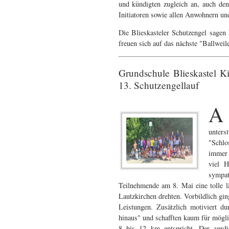
und kündigten zugleich an, auch den
Initiatoren sowie allen Anwohnern un
Die Blieskasteler Schutzengel sage
freuen sich auf das nächste "Ballwei
Grundschule Blieskastel Ki
13. Schutzengellauf
A
unters
"Schlo
immer 
viel H
sympat
Teilnehmende am 8. Mai eine tolle l
Lautzkirchen drehten. Vorbildlich gi
Leistungen. Zusätzlich motiviert d
hinaus" und schafften kaum für mögli
8 bis 12 km entspricht. Der verdi