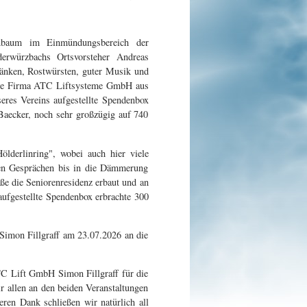
denbaum im Einmündungsbereich der
derwürzbachs Ortsvorsteher Andreas
ränken, Rostwürsten, guter Musik und
 die Firma ATC Liftsysteme GmbH aus
eres Vereins aufgestellte Spendenbox
aecker, noch sehr großzügig auf 740
ölderlinring", wobei auch hier viele
en Gesprächen bis in die Dämmerung
ße die Seniorenresidenz erbaut und an
aufgestellte Spendenbox erbrachte 300
Simon Fillgraff am 23.07.2026 an die
C Lift GmbH Simon Fillgraff für die
r allen an den beiden Veranstaltungen
en Dank schließen wir natürlich all