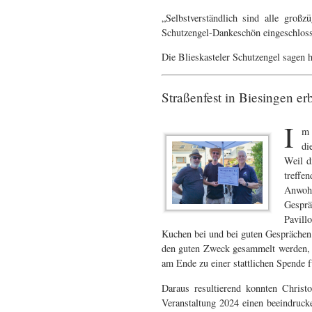
„Selbstverständlich sind alle groß
Schutzengel-Dankeschön eingeschlosse
Die Blieskasteler Schutzengel sagen 
Straßenfest in Biesingen e
I
m 
di
Weil d
treffe
Anwohn
Gesprä
Pavill
Kuchen bei und bei guten Gesprächen 
den guten Zweck gesammelt werden, 
am Ende zu einer stattlichen Spende f
Daraus resultierend konnten Chris
Veranstaltung 2024 einen beeindruck