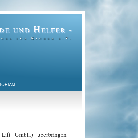
de und Helfer -
gel für Kinder e.V.
MORIAM
 Lift GmbH) überbringen