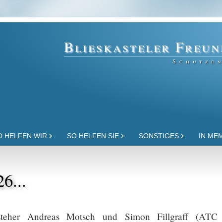
Blieskasteler Freun
Schutzen
O HELFEN WIR
SO HELFEN SIE
SONSTIGES
IN ME
6...
rsteher Andreas Motsch und Simon Fillgraff (ATC