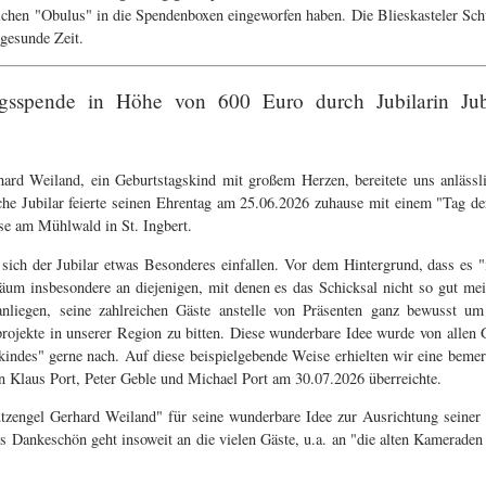
nlichen "Obulus" in die Spendenboxen eingeworfen haben. Die Blieskasteler Sc
gesunde Zeit.
agsspende in Höhe von 600 Euro durch Jubilarin Jub
rd Weiland, ein Geburtstagskind mit großem Herzen, bereitete uns anlässlic
e Jubilar feierte seinen Ehrentag am 25.06.2026 zuhause mit einem "Tag der
use am Mühlwald in St. Ingbert.
ß sich der Jubilar etwas Besonderes einfallen. Vor dem Hintergrund, dass es 
äum insbesondere an diejenigen, mit denen es das Schicksal nicht so gut me
anliegen, seine zahlreichen Gäste anstelle von Präsenten ganz bewusst u
sprojekte in unserer Region zu bitten. Diese wunderbare Idee wurde von alle
kindes" gerne nach. Auf diese beispielgebende Weise erhielten wir eine bem
 Klaus Port, Peter Geble und Michael Port am 30.07.2026 überreichte.
tzengel Gerhard Weiland" für seine wunderbare Idee zur Ausrichtung seiner 
s Dankeschön geht insoweit an die vielen Gäste, u.a. an "die alten Kamerade