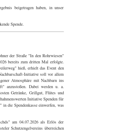
rgebnis beigetragen haben, in unser
ckende Spende.
hner der Straße "In den Rohrwiesen"
26 bereits zum dritten Mal erfolgte.
eilerweg" hieß, erhielt das Event den
chbarschaft-Initiative soll vor allem
ngener Atmosphäre mit Nachbarn ins
t" anzustoßen. Dabei werden u. a.
Kosten Getränke, Grillgut, Flütes und
chahmenswerten Initiative Spenden für
 in die Spendenkasse einwerfen, was
schds" am 04.07.2026 als Erlös der
teler Schutzengelvereins überreichen