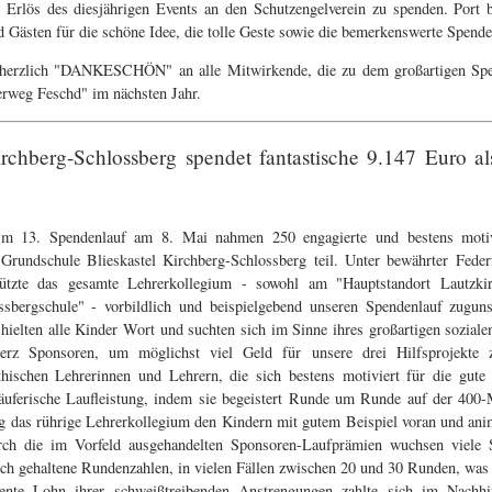
 Erlös des diesjährigen Events an den Schutzengelverein zu spenden. Port b
d Gästen für die schöne Idee, die tolle Geste sowie die bemerkenswerte Spende
n herzlich "DANKESCHÖN" an alle Mitwirkende, die zu dem großartigen Spe
lerweg Feschd" im nächsten Jahr.
rchberg-Schlossberg spendet fantastische 9.147 Euro a
m 13. Spendenlauf am 8. Mai nahmen 250 engagierte und bestens motivi
Grundschule Blieskastel Kirchberg-Schlossberg teil. Unter bewährter Feder
tützte das gesamte Lehrerkollegium - sowohl am "Hauptstandort Lautzk
ssbergschule" - vorbildlich und beispielgebend unseren Spendenlauf zugu
hielten alle Kinder Wort und suchten sich im Sinne ihres großartigen sozial
erz Sponsoren, um möglichst viel Geld für unsere drei Hilfsprojekt
hischen Lehrerinnen und Lehrern, die sich bestens motiviert für die gute 
äuferische Laufleistung, indem sie begeistert Runde um Runde auf der 400-
ng das rührige Lehrerkollegium den Kindern mit gutem Beispiel voran und an
urch die im Vorfeld ausgehandelten Sponsoren-Laufprämien wuchsen viele 
ch gehaltene Rundenzahlen, in vielen Fällen zwischen 20 und 30 Runden, was 
ente Lohn ihrer schweißtreibenden Anstrengungen zahlte sich im Nachh