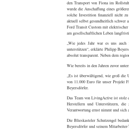
den Transport von Fiona im Rollstu
wurde die Anschaffung eines größeren
solche Investition finanziell nicht 
aktuell selbst gesundheitlich schwer
Ford Transit Custom mit elektrischer
am gesellschaftlichen Leben langfristi
„Wie jedes Jahr war es uns auch 20
unterstützen“, erklärte Philipp Beye
absolut transparent. Neben dem regio
Wie bereits in den Jahren zuvor unter
„Es ist überwältigend, wie groß die
von 11.000 Euro für unser Projekt F
Beyersdörfer.
Das Team von LivingActive ist stolz d
Herstellern und Unterstützern, die
Verantwortung ernst nimmt und sich a
Die Blieskasteler Schutzengel bedan
Beyersdörfer und seinem Mitarbeiter